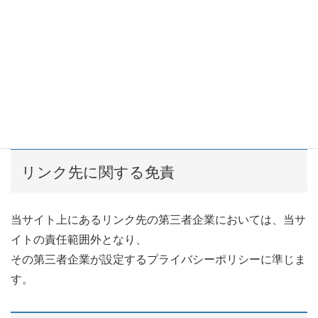
このログは個人を特定できる情報を含むものではありませ
ん。
今後当サイトの利便性向上のためや、万一問題が発生した
際の原因追及、
利用状況に関する統計・分析処理などに使用するために採
取をしており、それ以外の目的には使用いたしません。
リンク先に関する免責
当サイト上にあるリンク先の第三者企業においては、当サ
イトの責任範囲外となり、
その第三者企業が設定するプライバシーポリシーに準じま
す。